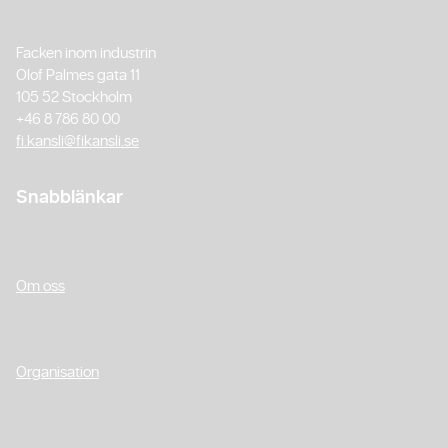
Facken inom industrin
Olof Palmes gata 11
105 52 Stockholm
+46 8 786 80 00
fi.kansli@fikansli.se
Snabblänkar
Om oss
Organisation