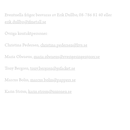
Eventuella frågor besvaras av Erik Dullbo, 08-786 81 40 eller
erik.dullbo@ifmetall.se
Övriga kontaktpersoner:
Christina Pedersen,
christina.pedersen@livs.se
Maria Olwaeus,
maria.olwaeus@sverigesingenjorer.se
Tony Bergren,
tony.bergren@gsfacket.se
Marcus Bolin,
marcus.bolin@pappers.se
Karin Ström,
karin.strom@unionen.se