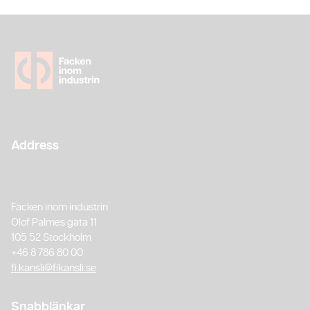
Address
Facken inom industrin
Olof Palmes gata 11
105 52 Stockholm
+46 8 786 80 00
fi.kansli@fikansli.se
Snabblänkar