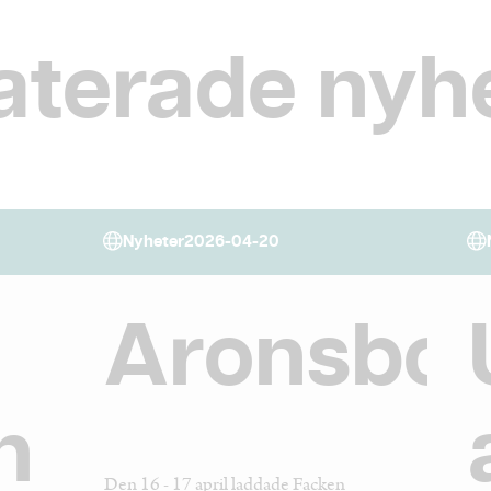
aterade nyh
Nyheter
2026-04-20
Aronsbor
n
Den 16 - 17 april laddade Facken