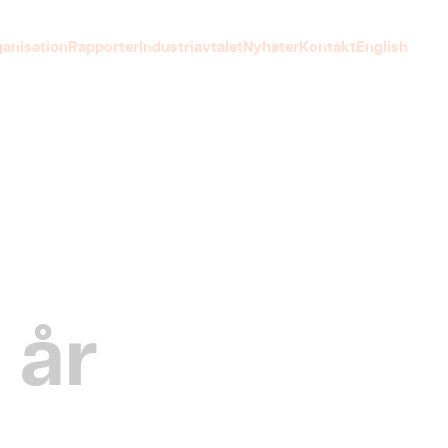
anisation
Rapporter
Industriavtalet
Nyheter
Kontakt
English
 år