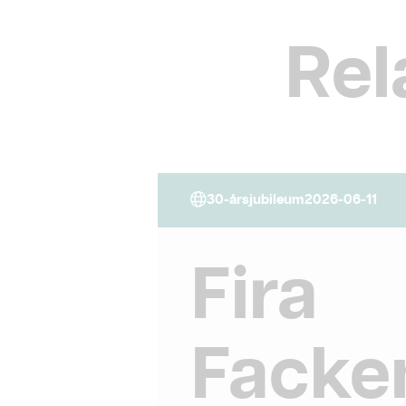
Rel
30-årsjubileum
2026-06-11
Fira
Facke