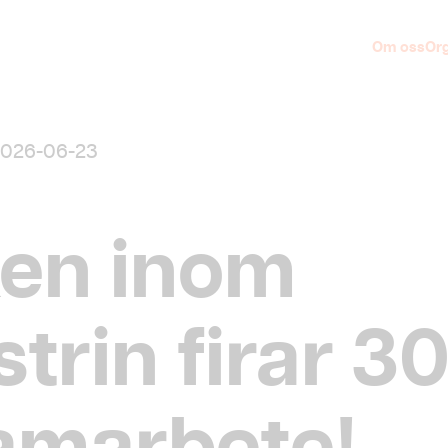
Om oss
Org
026-06-23
en inom
trin firar 30