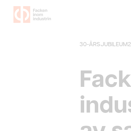
30-ÅRSJUBILEUM
2
Fack
indus