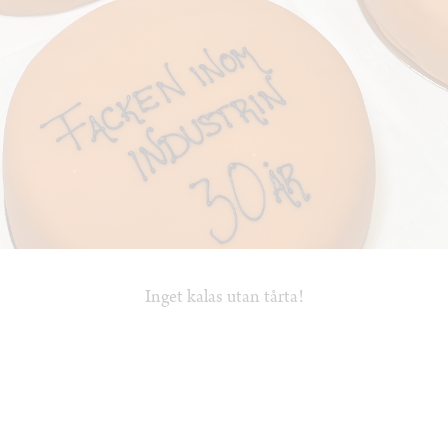
Inget kalas utan tårta!