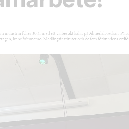
amarbete!
om industrin fyller 30 år med ett välbesökt kalas på Almedalsveckan. På sc
etagen, Irene Wennemo, Medlingsinstitutet och de fem förbundens ordfö