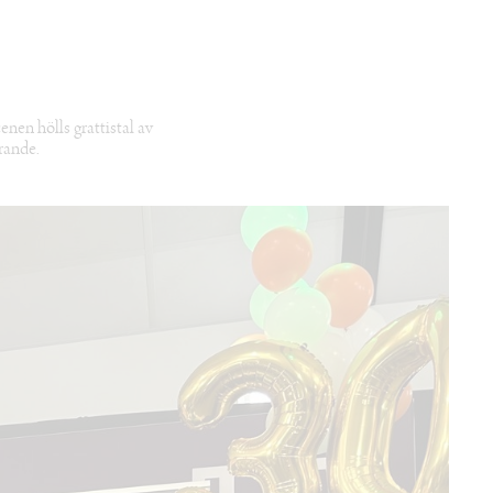
enen hölls grattistal av
rande.