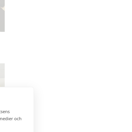
tsens
 medier och