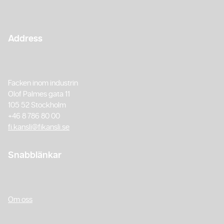
Address
Facken inom industrin
Olof Palmes gata 11
105 52 Stockholm
+46 8 786 80 00
fi.kansli@fikansli.se
Snabblänkar
Om oss