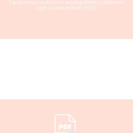
Facken inom industrins avtalspolitiska plattform
inför avtalsrörelsen 2020.