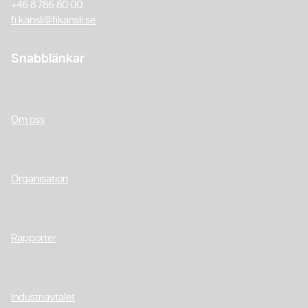
+46 8 786 80 00
fi.kansli@fikansli.se
Snabblänkar
Om oss
Organisation
Rapporter
Industriavtalet