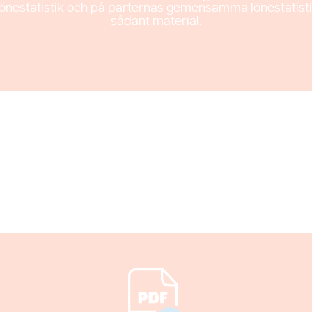
nestatistik och på parternas gemensamma lönestatistik, 
sådant material.