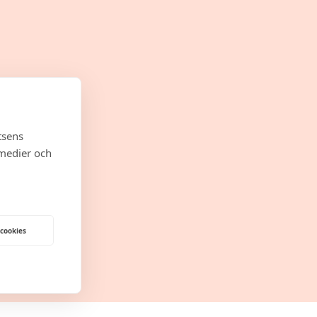
tsens
 medier och
 cookies