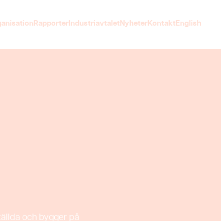
anisation
Rapporter
Industriavtalet
Nyheter
Kontakt
English
in 2024
ställda och bygger på