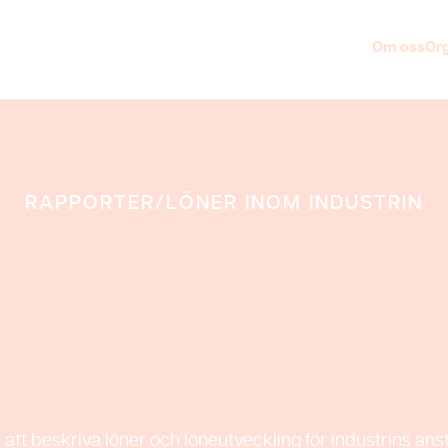
Om oss
Org
RAPPORTER/
LÖNER INOM INDUSTRIN
inom industr
att beskriva löner och löneutveckling för industrins an