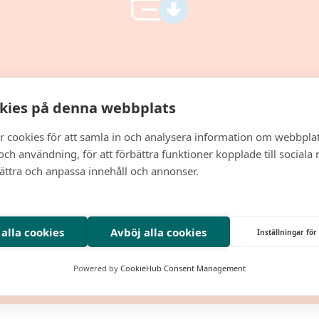
Ladda ner
kies på denna webbplats
r cookies för att samla in och analysera information om webbpla
rapporten
ch användning, för att förbättra funktioner kopplade till sociala
bättra och anpassa innehåll och annonser.
 alla cookies
Avböj alla cookies
Inställningar för
Ladda ner PDF
Powered by
CookieHub Consent Management