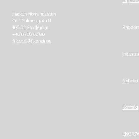
Organis
Facken inom industrin
Olof Palmes gata 11
Rapport
105 52 Stockholm
+46 8 786 80 00
fi.kansli@fikansli.se
Industri
Nyheter
Kontakt
ENG/S