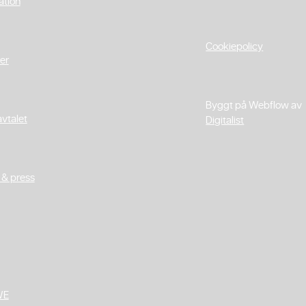
ation
Cookiepolicy
er
Byggt på Webflow av
avtalet
Digitalist
 & press
WE