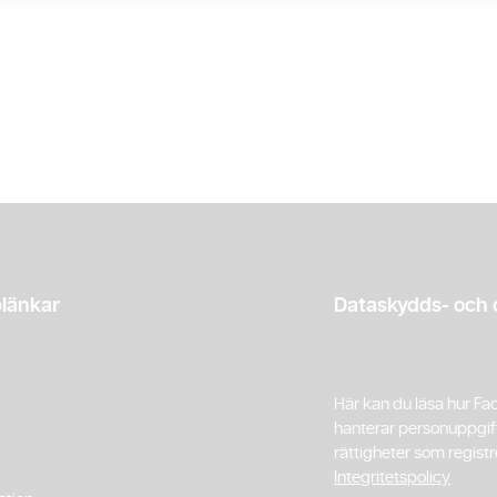
länkar
Dataskydds- och 
Här kan du läsa hur Fa
hanterar personuppgif
rättigheter som registr
Integritetspolicy