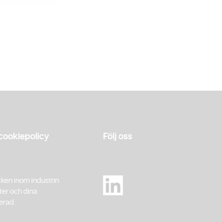
cookiepolicy
Följ oss
cken inom industrin
ter och dina
erad.